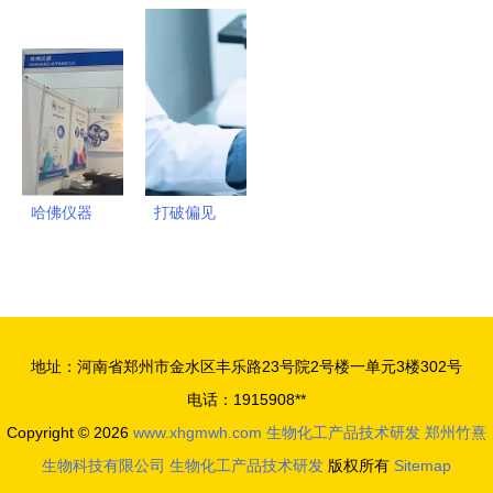
院成功举办
物营养与肥
物化工技术
业学院 生
第三届化学
料研究团队
研发项目在
物化工产品
实验操作技
研发出简单
福州正式投
技术研发的
能大赛及生
有效的畜禽
产
助力者与创
物化工产品
粪便抗生素
新者
技术研发研
降解方法
讨会
——为生物
哈佛仪器
打破偏见
化工产品技
立足世界，
女性“不安
术研发注入
服务中国
分”与亲子
新动力
——深耕生
鉴定数量增
物化工技术
加的误解
地址：河南省郑州市金水区丰乐路23号院2号楼一单元3楼302号
研发的前沿
电话：1915908**
力量
Copyright © 2026
www.xhgmwh.com
生物化工产品技术研发
郑州竹熹
生物科技有限公司
生物化工产品技术研发
版权所有
Sitemap