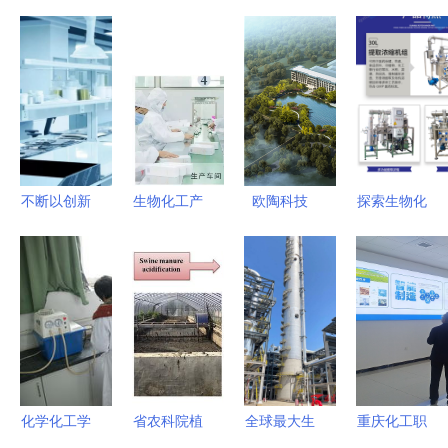
不断以创新
生物化工产
欧陶科技
探索生物化
研发攻克技
品技术研发
流量预定！
工产品技术
术难题 科
绿色未来的
实力“解胶
研发的创新
顺的发展之
创新引擎
专家”强势
路径
道与生物化
登陆广州工
工产品技术
业展，领航
研发
生物化工技
术研发新趋
化学化工学
省农科院植
全球最大生
重庆化工职
势