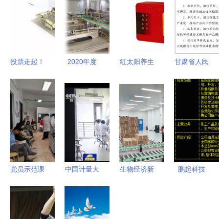
投票走起！
2020年度
红太阳养生
甘肃省人民
六院航天技
江苏省生物
滋补房的生
政府办公厅
术应用产业
科技创新企
物化工技术
关于印发甘
十大最具影
业冠军 领
研发实践与
肃省打造全
响力产品评
航生物化工
意义
国区域性科
选开始啦
技术研发新
技创新及转
——聚焦生
纪元
化基地行动
物化工技术
方案的通知
党员示范课
中国计量大
生物经济新
鹏起科技
研发',
——生物化
陈洁老师带
学创新研发
风口 康隆
600614获
工产品技术
领学生精准
生物化工技
药业专注生
生物化工研
研发方向推
测定水中氟
术，让致病
物技术研
发突破 行