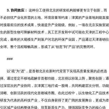
3. 协同效应：
这种分工使得北京的研发机构能够更专注于创新，而
不必担忧产业化所需的土地、环境容量等约束；津冀的产业基地则能直接
对接最前沿的技术成果，快速提升产业能级。例如，一项在北京实验室诞
生的新型生物可降解材料技术，其工艺开发和中试可能在天津的工程中心
完成，最终的大规模生产则落户河北的环保产业园，产品通过天津港销往
全球。整个流程顺畅高效，形成了从“创意”到“产品”的完整闭环。
###
以“疏”为“进”，是首都北京在新时代背景下实现高质量发展的必然选
择。通过坚定不移地疏解非首都功能，北京得以轻装上阵，聚焦创新；通
过深层次的产业协同，京津冀三地拧成一股绳，共同构建层次分明、功能
清晰、创新活跃的现代化首都城市圈。在此过程中，以生物化工产品技术
研发为代表的高科技产业，不仅自身获得了更广阔的发展舞台，更成为牵
引区域产业结构整体升级、培育新质生产力、增强国际竞争力的核心动